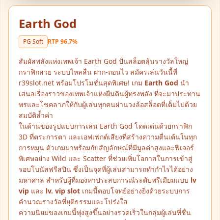
▶
Earth God
PG Soft
RTP 96.7%
สัมผัสพลังแห่งเทพเจ้า Earth God ปั่นสล็อตลุ้นรางวัลใหญ่
กราฟิกสวย ระบบไหลลื่น ฝาก-ถอนไว สมัครเล่นวันนี้ที่
r39slot.net พร้อมโปรโมชั่นสุดพิเศษ! เกม
Earth God
นำ
เสนอเรื่องราวของเทพเจ้าแห่งผืนดินผู้ทรงพลัง ที่จะมาประทาน
พรและโชคลาภให้กับผู้เล่นทุกคนผ่านวงล้อสล็อตที่เต็มไปด้วย
สมบัติล้ำค่า
ในด้านของรูปแบบการเล่น Earth God โดดเด่นด้วยกราฟิก
3D ที่ตระการตา และเอฟเฟกต์เสียงที่สร้างความตื่นเต้นในทุก
การหมุน ตัวเกมมาพร้อมกับสัญลักษณ์ที่มีมูลค่าสูงและฟีเจอร์
พิเศษอย่าง Wild และ Scatter ที่ช่วยเพิ่มโอกาสในการเข้าสู่
รอบโบนัสฟรีสปิน ซึ่งเป็นจุดที่ผู้เล่นสามารถทำกำไรได้อย่าง
มหาศาล สำหรับผู้ที่มองหาประสบการณ์ระดับพรีเมียมแบบ
lv
vip
และ
lv. vip slot
เกมนี้ตอบโจทย์อย่างยิ่งด้วยระบบการ
คำนวณรางวัลที่ยุติธรรมและโปร่งใส
ความนิยมของเกมนี้พุ่งสูงขึ้นอย่างรวดเร็วในกลุ่มผู้เล่นที่ชื่น