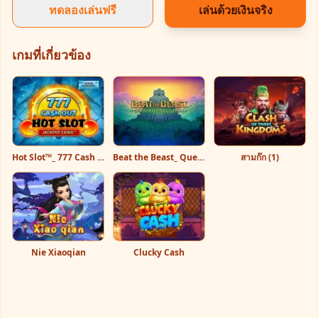
ทดลองเล่นฟรี
เล่นด้วยเงินจริง
เกมที่เกี่ยวข้อง
Hot Slot™_ 777 Cash Out Grand Diamond Edition
Beat the Beast_ Quetzalcoatl's Trial
สามก๊ก (1)
Nie Xiaoqian
Clucky Cash