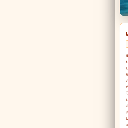
ย
ป
ป
ก
ด
ต
ใ
ป
ง
เ
ป
เ