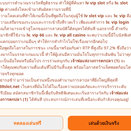
ะบบการคำนวณรางวัลที่ยุติธรรม ทำให้ผู้ที่ค้นหา
lv vip slot
หรือ
lv. slot
ip
ต่างหลั่งไหลเข้ามาสัมผัสความรวยที่นี่
วามโดดเด่นที่ทำให้เกมนี้เป็นที่พูดถึงในกลุ่มผู้ใช้
lv slot vip
และ
lv. vip
คื
วามเสถียรของระบบและการเข้าถึงที่รวดเร็ว เพียงแค่ทำการ
lv. vip login
ุณก็สามารถเข้าสู่โลกของการล่าสมบัติใต้สมุทรได้ทันที นอกจากนี้ สำหรับ
มาชิกที่ใช้งาน
lv. vip 66
และ
lv. vip all casino
จะพบว่าเกมนี้มีโบนัสพิเ
ี่แตกบ่อยกว่าเกมอื่นๆ ทำให้การทำกำไรไม่ใช่เรื่องยากอีกต่อไป
มื่อพูดถึงโอกาสในการชนะ เกมนี้มาพร้อมกับค่า RTP ที่สูงถึง 97.2% ซึ่งถือว่า
ูงมากในบรรดาเกมแนวนี้ ทำให้ผู้เล่นมีความมั่นใจในทุกการเดิมพัน ไม่ว่าค
ะเป็นมือใหม่หรือมือโปร การร่วมสนุกกับ
เจ้าพ่อแห่งวงการตกปลา (1)
จะ
ำให้คุณพบกับความตื่นเต้นที่ไม่มีวันสิ้นสุด พร้อมโอกาสคว้าแจ็คพอตก้อนโตท
่ายจริงทุกยอด
ย่ารอช้า! มาร่วมเป็นส่วนหนึ่งของตำนานการล่าปลาที่ยิ่งใหญ่ที่สุดที่
39slot.net
เว็บตรงที่มั่นใจได้ในเรื่องความปลอดภัยและการบริการระดับ
รีเมียม สมัครสมาชิกวันนี้เพื่อรับสิทธิพิเศษและเริ่มล่ารางวัลกับ
เจ้าพ่อแห่ง
งการตกปลา (1)
ได้ทันที ประสบการณ์การเล่นที่เหนือระดับกำลังรอคุณอยู่!
ทดลองเล่นฟรี
เล่นด้วยเงินจริง