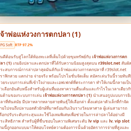
▶
เจ้าพ่อแห่งวงการตกปลา (1)
PG Soft
RTP 97.2%
ินดีต้อนรับสู่โลกใต้ท้องทะเลที่เต็มไปด้วยขุมทรัพย์กับ
เจ้าพ่อแห่งวงการตก
ลา (1)
เกมยิงปลาและตกปลาที่ได้รับความนิยมสูงสุดบน
r39slot.net
สัมผั
ระสบการณ์การล่าปลาสุดมันส์กับเจ้าพ่อแห่งวงการตกปลาที่ r39slot.net
ราฟิกสวย แตกง่าย จ่ายจริง พร้อมโปรโมชั่นจัดเต็ม สมัครเล่นวันนี้รวยทันที
้วยระบบการเล่นที่เข้าใจง่ายและเอฟเฟกต์ที่ตระการตา ทำให้เกมนี้กลายเป็
ัวเลือกอันดับหนึ่งสำหรับผู้เล่นที่มองหาความตื่นเต้นและกำไรในเวลาเดียวก
นด้านของระบบการเล่น
เจ้าพ่อแห่งวงการตกปลา (1)
นำเสนอรูปแบบการยิ
ลาที่ทันสมัย มีปลาหลากหลายสายพันธุ์ให้เลือกล่า ตั้งแต่ปลาตัวเล็กที่กำจัด
่ายไปจนถึงปลาบอสตัวยักษ์ที่มาพร้อมกับเงินรางวัลมหาศาล ผู้เล่นสามารถ
ลือกปรับระดับกระสุนและใช้ไอเทมพิเศษเพื่อช่วยในการล่าปลาได้อย่างมี
ระสิทธิภาพ สำหรับผู้ที่ชื่นชอบในความพิเศษระดับ
lv vip
และ
lv. vip slot
กมนี้ถูกออกแบบมาให้ตอบโจทย์ความต้องการนั้นด้วยอัตราการจ่ายที่สูงและ