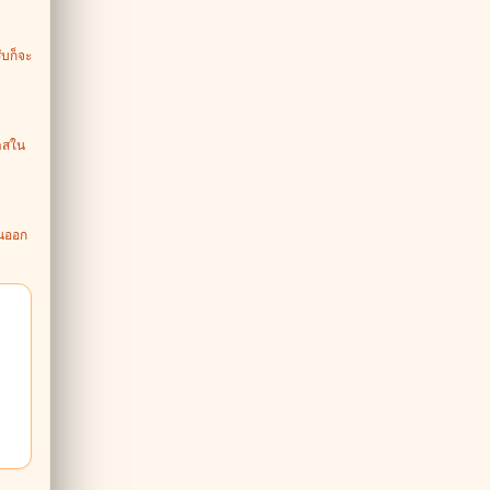
ับก็จะ
กาสใน
อนออก