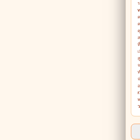
ร
v
ค
ค
ค
ส
ท
เ
ส
จ
ท
จ
อ
r
พ
ว