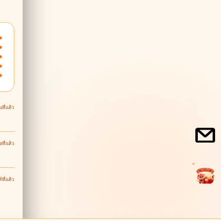
นที่แล้ว
งที่แล้ว
์ที่แล้ว