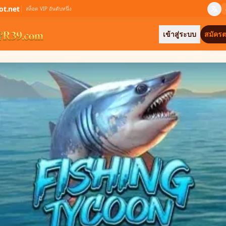
ot.net
สล็อต VIP อันดับหนึ่ง
เข้าสู่ระบบ
สมัครต