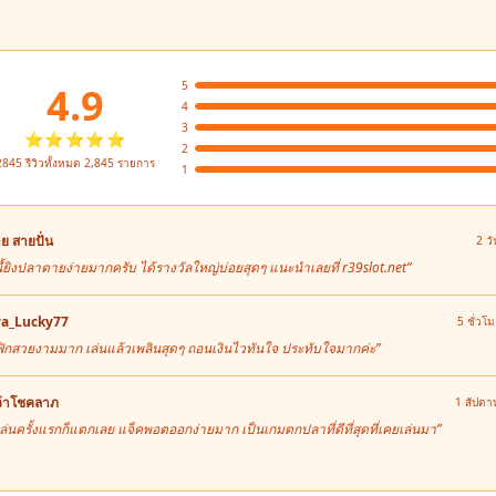
5
4.9
4
3
⭐⭐⭐⭐⭐
2
2845 รีวิวทั้งหมด 2,845 รายการ
1
ย สายปั่น
2 วั
ี้ยิงปลาตายง่ายมากครับ ได้รางวัลใหญ่บ่อยสุดๆ แนะนำเลยที่ r39slot.net”
a_Lucky77
5 ชั่วโม
ิกสวยงามมาก เล่นแล้วเพลินสุดๆ ถอนเงินไวทันใจ ประทับใจมากค่ะ”
จ้าโชคลาภ
1 สัปดาห
ล่นครั้งแรกก็แตกเลย แจ็คพอตออกง่ายมาก เป็นเกมตกปลาที่ดีที่สุดที่เคยเล่นมา”