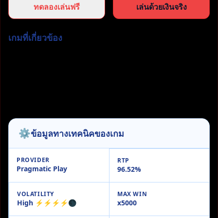
ทดลองเล่นฟรี
เล่นด้วยเงินจริง
เกมที่เกี่ยวข้อง
⚙️
ข้อมูลทางเทคนิคของเกม
PROVIDER
RTP
Pragmatic Play
96.52%
VOLATILITY
MAX WIN
High ⚡⚡⚡⚡🌑
x5000