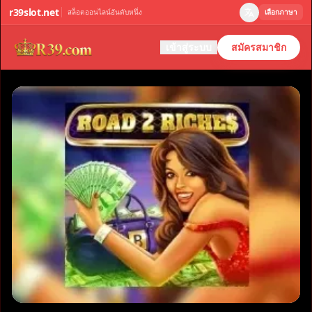
r39slot.net
สล็อตออนไลน์อันดับหนึ่ง
เลือกภาษา
เข้าสู่ระบบ
สมัครสมาชิก