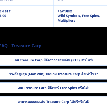
IN BET
FEATURES
1.00
Wild Symbols, Free Spins,
Multipliers
FAQ - Treasure Carp
เกม Treasure Carp มีอัตราการจ่ายเงิน (RTP) เท่าไหร่?
รางวัลสูงสุด (Max Win) ของเกม Treasure Carp คือเท่าไหร่?
เกม Treasure Carp มีฟีเจอร์ Free Spins หรือไม่?
สามารถทดลองเล่น Treasure Carp ได้ฟรีหรือไม่?