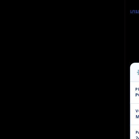
เกมท
P
P
V
M
P
2