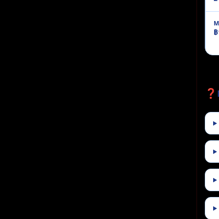
M
฿
❓