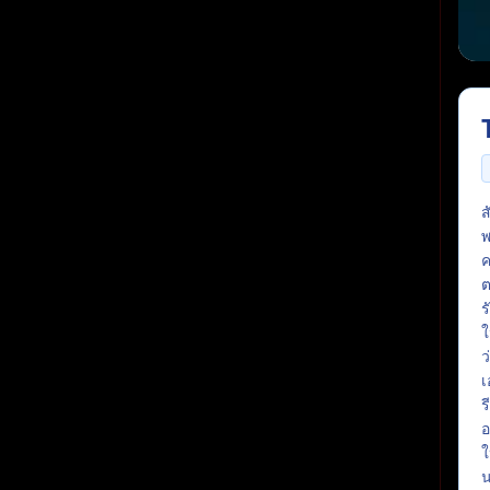
ส
พ
ค
ต
ร
ใ
ว
เ
ร
อ
ใ
น