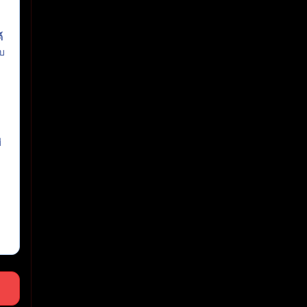
์
ับ
ี