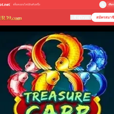
ot.net
สล็อตออนไลน์อันดับหนึ่ง
เลือ
เข้าสู่ระบบ
สมัครสมาช