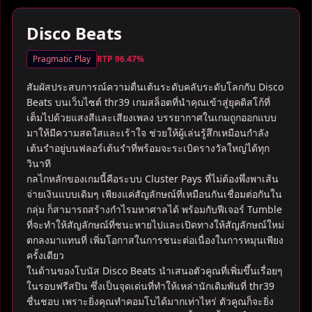
▶
Disco Beats
Pragmatic Play
RTP 96.47%
สัมผัสประสบการณ์ความตื่นเต้นระดับคลับระดับโลกกับ Disco
Beats บนเว็บไซต์ thr39 เกมสล็อตที่นำคุณเข้าสู่ยุคดิสโก้ที่
เต็มไปด้วยแสงสีและเสียงเพลง บรรยากาศในเกมถูกออกแบบ
มาให้มีความสดใสและเร้าใจ ช่วยให้ผู้เล่นรู้สึกเหมือนกำลัง
เต้นรำอยู่บนฟลอร์เต้นรำที่พร้อมจะระเบิดรางวัลใหญ่ได้ทุก
วินาที
กลไกหลักของเกมนี้คือระบบ Cluster Pays ที่ไม่ต้องพึ่งพาเส้น
จ่ายเงินแบบเดิมๆ เพียงแค่สัญลักษณ์ที่เหมือนกันเชื่อมต่อกันใน
กลุ่ม ก็สามารถสร้างกำไรมหาศาลได้ พร้อมกับฟีเจอร์ Tumble
ที่จะทำให้สัญลักษณ์ที่ชนะหายไปและเปิดทางให้สัญลักษณ์ใหม่
ตกลงมาแทนที่ เพิ่มโอกาสในการชนะต่อเนื่องในการหมุนเพียง
ครั้งเดียว
ในด้านของโบนัส Disco Beats นำเสนอตัวคูณที่เพิ่มขึ้นเรื่อยๆ
ในรอบฟรีสปิน ซึ่งเป็นจุดเด่นที่ทำให้เหล่านักเดิมพันที่ thr39
ชื่นชอบ เพราะยิ่งคุณทำคอมโบได้มากเท่าไหร่ ตัวคูณก็จะยิ่ง