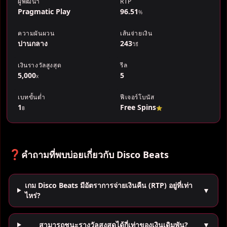
ผู้พัฒนา
RTP
Pragmatic Play
96.51
%
ความผันผวน
เส้นจ่ายเงิน
ปานกลาง
243
วิธี
เงินรางวัลสูงสุด
รีล
5,000
5
x
เบทขั้นต่ำ
ฟีเจอร์โบนัส
1
Free Spins
฿
⭐
❓
คำถามที่พบบ่อยเกี่ยวกับ Disco Beats
เกม Disco Beats มีอัตราการจ่ายเงินคืน (RTP) อยู่ที่เท่า
▼
ไหร่?
สามารถชนะรางวัลสูงสุดได้กี่เท่าของเงินเดิมพัน?
▼